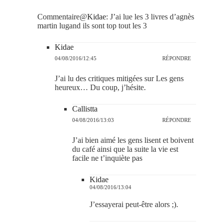
Commentaire@
Kidae
: J’ai lue les 3 livres d’agnès
martin lugand ils sont top tout les 3
Kidae
04/08/2016/12:45
RÉPONDRE
J’ai lu des critiques mitigées sur Les gens
heureux… Du coup, j’hésite.
Callistta
04/08/2016/13:03
RÉPONDRE
J’ai bien aimé les gens lisent et boivent
du café ainsi que la suite la vie est
facile ne t’inquiète pas
Kidae
04/08/2016/13:04
J’essayerai peut-être alors ;).