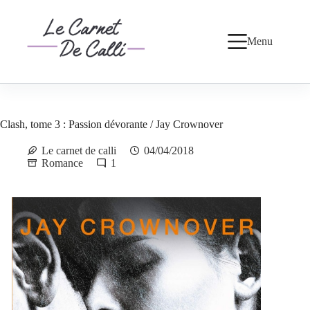
Passer
au
contenu
Menu
Clash, tome 3 : Passion dévorante / Jay Crownover
Le carnet de calli
04/04/2018
Romance
1