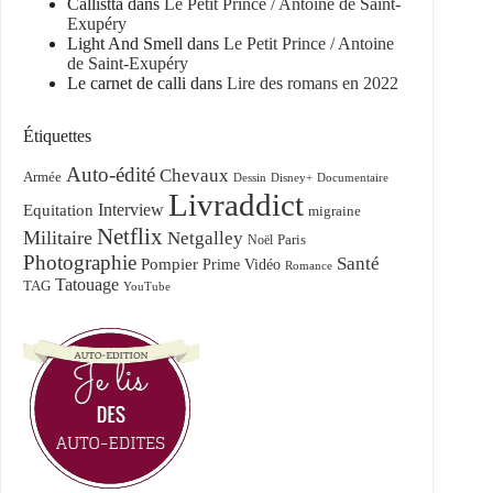
Callistta
dans
Le Petit Prince / Antoine de Saint-
Exupéry
Light And Smell
dans
Le Petit Prince / Antoine
de Saint-Exupéry
Le carnet de calli
dans
Lire des romans en 2022
Étiquettes
Auto-édité
Chevaux
Armée
Dessin
Disney+
Documentaire
Livraddict
Equitation
Interview
migraine
Netflix
Militaire
Netgalley
Paris
Noël
Photographie
Santé
Pompier
Prime Vidéo
Romance
Tatouage
TAG
YouTube