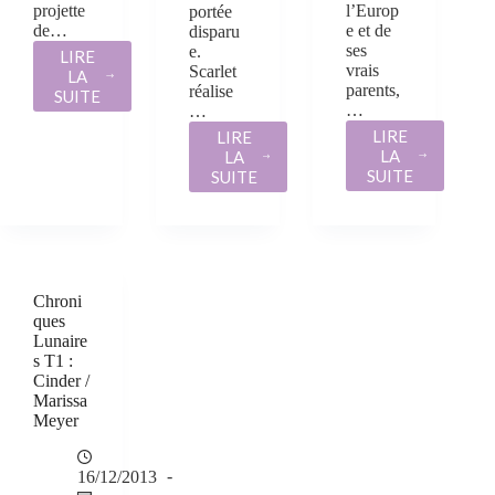
projette
l’Europ
portée
de…
e et de
disparu
ses
e.
LIRE
vrais
Scarlet
LA
CHRONIQUES
parents,
réalise
SUITE
LUNAIRE
…
…
T3
LIRE
LIRE
:
LA
LA
CRESS
CHRONIQUE
CHRONIQUES
SUITE
SUITE
/
LUNAIRES
LUNAIRES
MARISSA
T
T2
MEYER
0.5
:
:
SCARLET
IL
/
ÉTAIT
MARISSA
Chroni
UNE
MEYER
ques
FOIS…
Lunaire
CINDER
s T1 :
/
Cinder /
MARISSA
Marissa
MEYER
Meyer
16/12/2013