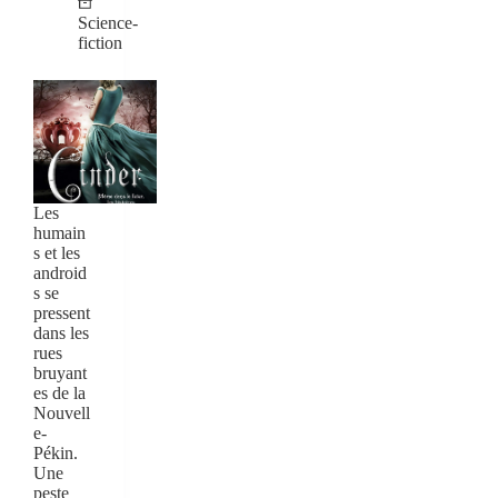
Science-
fiction
Les
humain
s et les
android
s se
pressent
dans les
rues
bruyant
es de la
Nouvell
e-
Pékin.
Une
peste