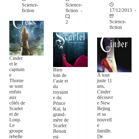
Science-
Science-
17/12/2013
fiction
fiction
Science-
2
fiction
Cinder
et le
capitain
Bien
e
À tout
loin de
Thorne
juste 11
l’asie et
se sont
ans,
du
enfuis
Cinder
royaum
aux
découvr
e du
côtés de
e New
Prince
Scarlet
Bejing
Kai, la
et de
et sa
grand-
Loup.
nouvell
mère de
Le
e
Scarlet
groupe
famille.
Benoit
rebelle
De
est