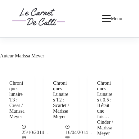
Passer
au
contenu
Menu
Auteur
Marissa Meyer
Chroni
Chroni
Chroni
ques
ques
ques
lunaire
Lunaire
Lunaire
T3 :
s T2 :
s t 0.5 :
Cress /
Scarlet /
Il était
Marissa
Marissa
une
Meyer
Meyer
fois…
Cinder /
Marissa
25/10/2014
16/04/2014
Meyer