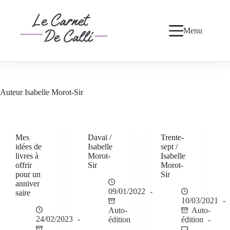
Passer
au
contenu
Menu
Auteur
Isabelle Morot-Sir
Mes
Davaï /
Trente-
idées de
Isabelle
sept /
livres à
Morot-
Isabelle
offrir
Sir
Morot-
pour un
Sir
anniver
09/01/2022
saire
10/03/2021
Auto-
Auto-
24/02/2023
édition
édition