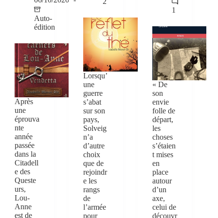
2
1
Auto-
édition
Lorsqu’
une
« De
guerre
son
Après
s’abat
envie
une
sur son
folle de
éprouva
pays,
départ,
nte
Solveig
les
année
n’a
choses
passée
d’autre
s’étaien
dans la
choix
t mises
Citadell
que de
en
e des
rejoindr
place
Queste
e les
autour
urs,
rangs
d’un
Lou-
de
axe,
Anne
l’armée
celui de
est de
pour
découvr