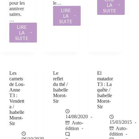
pour les
le…
LA
TRENTE-
anniver
LIRE
SUITE
SEPT
saires.
LA
DAVAÏ
/
…
SUITE
/
ISABELLE
LIRE
ISABELLE
MOROT-
LA
MES
MOROT-
SIR
SUITE
IDÉES
SIR
DE
LIVRES
À
OFFRIR
POUR
Les
Le
El
UN
carnets
reflet
matador
ANNIVERSAIRE
de Lou-
du thé /
T3 : La
Anne
Isabelle
quête /
T3 :
Morot-
Isabelle
Vendett
Sir
Morot-
a /
Sir
Isabelle
14/08/2020
Morot-
15/03/2015
Auto-
Sir
édition
Auto-
édition
06/10/2020