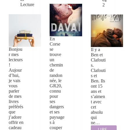
Lecture
2
En
Corse
Bonjou
se
Il y a
r mes
trouve
Ben et
lecteurs
un
Clafouti
!
chemin
s.
Aujour
de
Clafouti
d’hui,
randon
s et
je vais
née, le
Ben. Ils
vous
GR20,
ont 15
parler
connu
ans et
de mes
pour
s’aimen
livres
ses
t avec
préférés
dangers
cet
que
et ses
absolu
j’adore
paysage
qui
offrir en
s à
ne…
cadeau
couper
LIRE