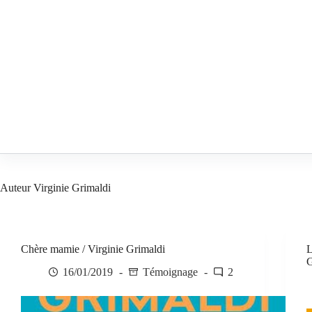
Passer
au
contenu
Auteur
Virginie Grimaldi
Chère mamie / Virginie Grimaldi
L
G
16/01/2019
Témoignage
2