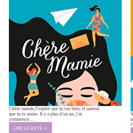
Chère mamie,J’espère que tu vas bien, et surtout
que tu es assise. Il y a plus d’un an, j’ai
M
commencé…
m
l
LIRE LA SUITE
CHÈRE