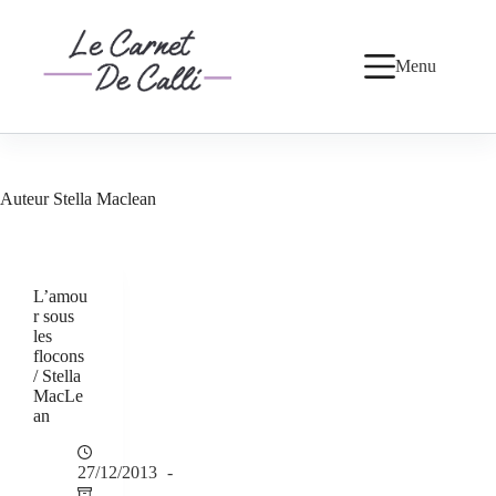
Passer
au
contenu
Menu
Auteur
Stella Maclean
L’amou
r sous
les
flocons
/ Stella
MacLe
an
27/12/2013