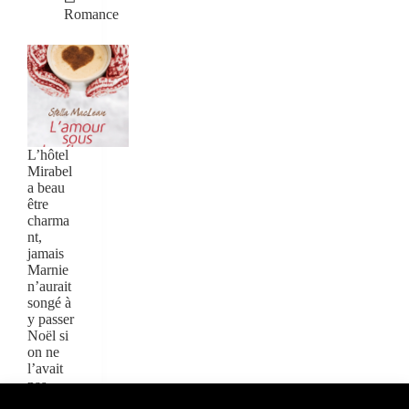
Romance
L’hôtel
Mirabel
a beau
être
charma
nt,
jamais
Marnie
n’aurait
songé à
y passer
Noël si
on ne
l’avait
pas
supplié