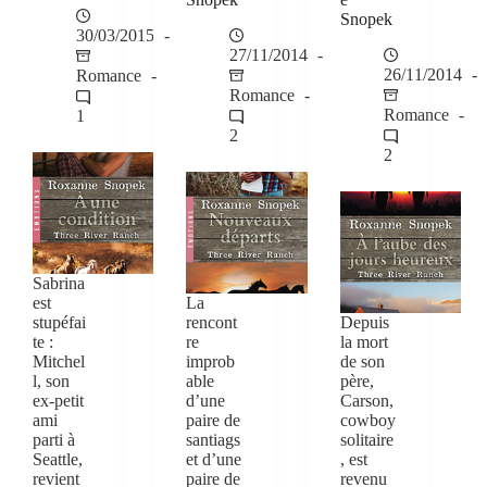
Snopek
30/03/2015
27/11/2014
26/11/2014
Romance
Romance
Romance
1
2
2
Sabrina
est
La
stupéfai
rencont
Depuis
te :
re
la mort
Mitchel
improb
de son
l, son
able
père,
ex-petit
d’une
Carson,
ami
paire de
cowboy
parti à
santiags
solitaire
Seattle,
et d’une
, est
revient
paire de
revenu