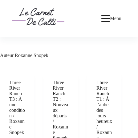
Passer
au
contenu
Menu
Auteur
Roxanne Snopek
Three
Three
Three
River
River
River
Ranch
Ranch
Ranch
T3 : À
T2 :
T1 : À
une
Nouvea
l’aube
conditio
ux
des
n /
départs
jours
Roxann
/
heureux
e
Roxann
/
Snopek
e
Roxann
Snopek
e