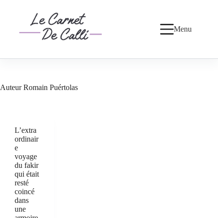
Passer
au
contenu
Menu
Auteur
Romain Puértolas
L’extra
ordinair
e
voyage
du fakir
qui était
resté
coincé
dans
une
armoire