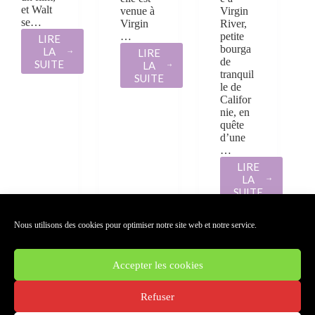
et Walt
venue à
Virgin
se…
Virgin
River,
…
petite
LIRE
bourga
LA
LIRE
LES
de
SUITE
LA
CHRONIQUES
NOËL
tranquil
SUITE
DE
À
le de
VIRGIN
VIRGIN
Califor
RIVER
RIVER
nie, en
T6
/
quête
:
ROBYN
d’une
PARADIS
CARR
…
/
LIRE
ROBYN
LA
CARR
LES
SUITE
CHRONIQUE
DE
VIRGIN
Nous utilisons des cookies pour optimiser notre site web et notre service.
RIVER
T5
:
Accepter les cookies
ATTIRANCE
SUIVANT
/
Refuser
ROBYN
CARR