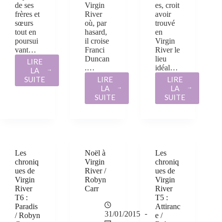
de ses
Virgin
es, croit
frères et
River
avoir
sœurs
où, par
trouvé
tout en
hasard,
en
poursui
il croise
Virgin
vant…
Franci
River le
Duncan
lieu
LIRE
.…
idéal…
LA
LES
SUITE
LIRE
LIRE
CHRONIQUES
LA
LA
DE
LES
LES
SUITE
SUITE
VIRGIN
CHRONIQUES
CHRONIQUE
RIVER,
DE
DE
TOME
VIRGIN
VIRGIN
9
RIVER
RIVER
:
T8
T7
UN
:
:
Les
Noël à
Les
ÉTÉ
RETROUVAILLES
RÉVÉLATION
chroniq
Virgin
chroniq
À
/
/
ues de
River /
ues de
MOONLIGHT
ROBYN
ROBYN
Virgin
Robyn
Virgin
ROAD
CARR
CARR
River
Carr
River
/
T6 :
T5 :
ROBYN
Paradis
Attiranc
CARR
31/01/2015
/ Robyn
e /