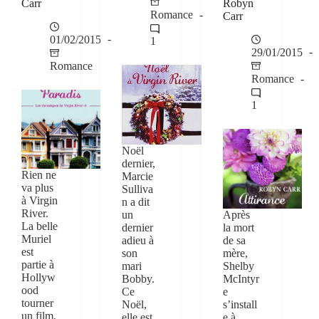
Carr
Robyn
Romance
Carr
01/02/2015
1
29/01/2015
Romance
Romance
1
Noël
dernier,
Rien ne
Marcie
va plus
Sulliva
à Virgin
n a dit
River.
un
Après
La belle
dernier
la mort
Muriel
adieu à
de sa
est
son
mère,
partie à
mari
Shelby
Hollyw
Bobby.
McIntyr
ood
Ce
e
tourner
Noël,
s’install
un film,
elle est
e à