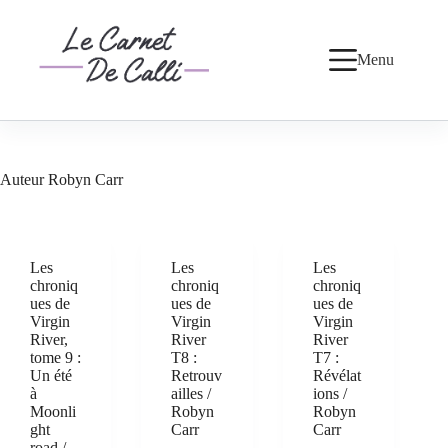
Passer
au
contenu
Menu
Auteur
Robyn Carr
Les
Les
Les
chroniq
chroniq
chroniq
ues de
ues de
ues de
Virgin
Virgin
Virgin
River,
River
River
tome 9 :
T8 :
T7 :
Un été
Retrouv
Révélat
à
ailles /
ions /
Moonli
Robyn
Robyn
ght
Carr
Carr
road /