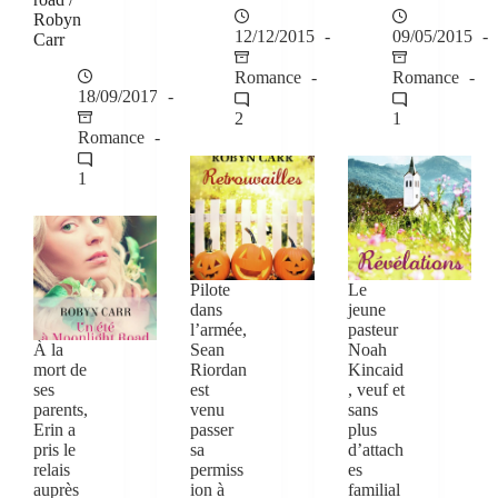
Robyn
12/12/2015
09/05/2015
Carr
Romance
Romance
18/09/2017
2
1
Romance
1
Pilote
Le
dans
jeune
l’armée,
pasteur
À la
Sean
Noah
mort de
Riordan
Kincaid
ses
est
, veuf et
parents,
venu
sans
Erin a
passer
plus
pris le
sa
d’attach
relais
permiss
es
auprès
ion à
familial