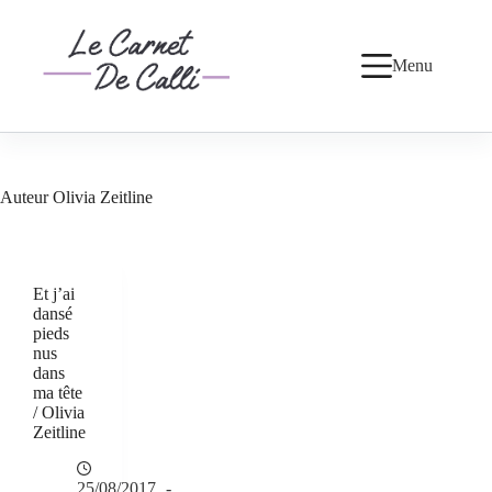
Passer
au
contenu
Menu
Auteur
Olivia Zeitline
Et j’ai
dansé
pieds
nus
dans
ma tête
/ Olivia
Zeitline
25/08/2017