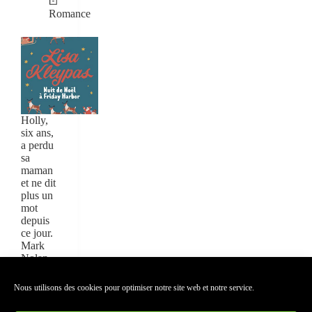
Romance
Holly,
six ans,
a perdu
sa
maman
et ne dit
plus un
mot
depuis
ce jour.
Mark
Nolan,
son
oncle…
Nous utilisons des cookies pour optimiser notre site web et notre service.
LIRE