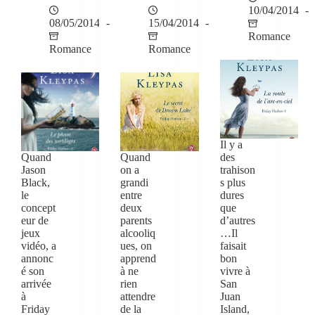
10/04/2014
08/05/2014
15/04/2014
Romance
Romance
Romance
Il y a
Quand
Quand
des
Jason
on a
trahison
Black,
grandi
s plus
le
entre
dures
concept
deux
que
eur de
parents
d’autres
jeux
alcooliq
…Il
vidéo, a
ues, on
faisait
annonc
apprend
bon
é son
à ne
vivre à
arrivée
rien
San
à
attendre
Juan
Friday
de la
Island,