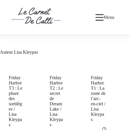
Passer
au
contenu
Menu
Auteur
Lisa Kleypas
Friday
Friday
Friday
Harbor
Harbor
Harbor
T3 : Le
T2 : Le
T1 : La
phare
secret
route de
des
de
l’arc-
sortilèg
Dream
en-ciel /
es /
Lake /
Lisa
Lisa
Lisa
Kleypa
Kleypa
Kleypa
s
s
s