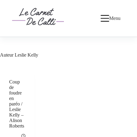
Passer
au
contenu
Menu
Auteur
Leslie Kelly
Coup
de
foudre
en
paréo /
Leslie
Kelly –
Alison
Roberts