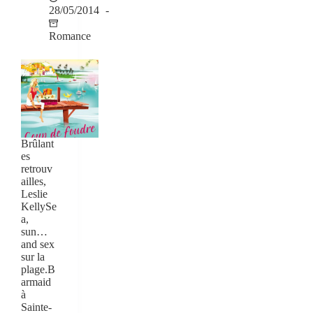
28/05/2014
Romance
Brûlant
es
retrouv
ailles,
Leslie
KellySe
a,
sun…
and sex
sur la
plage.B
armaid
à
Sainte-