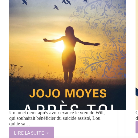
Un an et demi après avoir exaucé le vœu de Will,
Q
qui souhaitait bénéficier du suicide assisté, Lou
d
quitte sa…
LIRE LA SUITE
AVANT