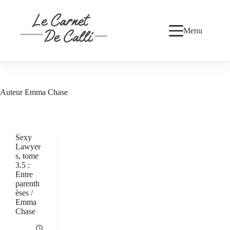
Passer
au
contenu
Menu
Auteur
Emma Chase
Sexy
Lawyer
s, tome
3.5 :
Entre
parenth
èses /
Emma
Chase