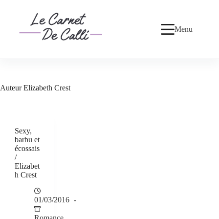
Passer
au
contenu
Menu
Auteur
Elizabeth Crest
Sexy,
barbu et
écossais
/
Elizabet
h Crest
01/03/2016
Romance