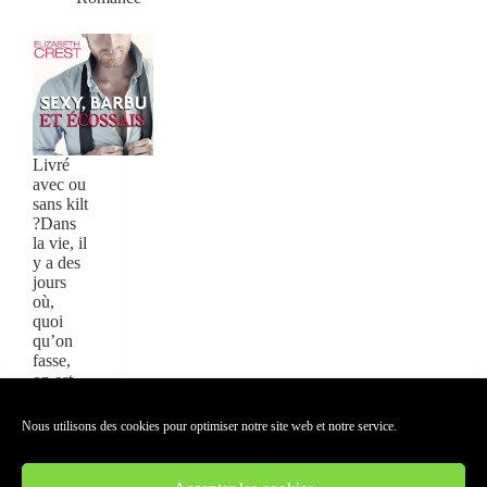
Livré
avec ou
sans kilt
?Dans
la vie, il
y a des
jours
où,
quoi
qu’on
fasse,
on est
condam
né…
Nous utilisons des cookies pour optimiser notre site web et notre service.
LIRE
LA
SEXY,
SUITE