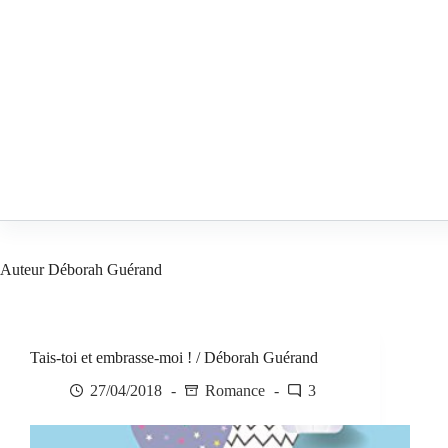
Passer
au
contenu
Auteur
Déborah Guérand
Tais-toi et embrasse-moi ! / Déborah Guérand
27/04/2018
Romance
3