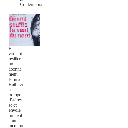
Contemporain
En
voulant
résilier
un
abonne
ment,
Emma
Rothner
se
trompe
d’adres
se et
envoie
un mail
à un
inconnu