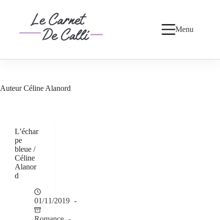
Passer
au
contenu
Menu
Auteur
Céline Alanord
L’échar
pe
bleue /
Céline
Alanor
d
01/11/2019
Romance