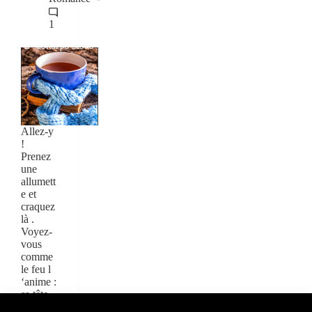
1
Allez-y
!
Prenez
une
allumett
e et
craquez
là .
Voyez-
vous
comme
le feu l
‘anime :
sa tête
et