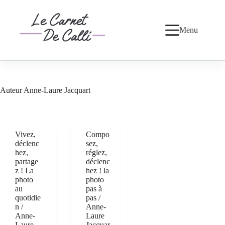
Passer
au
contenu
Menu
Auteur
Anne-Laure Jacquart
Vivez,
Compo
déclenc
sez,
hez,
réglez,
partage
déclenc
z ! La
hez ! la
photo
photo
au
pas à
quotidie
pas /
n /
Anne-
Anne-
Laure
Laure
Jacquar