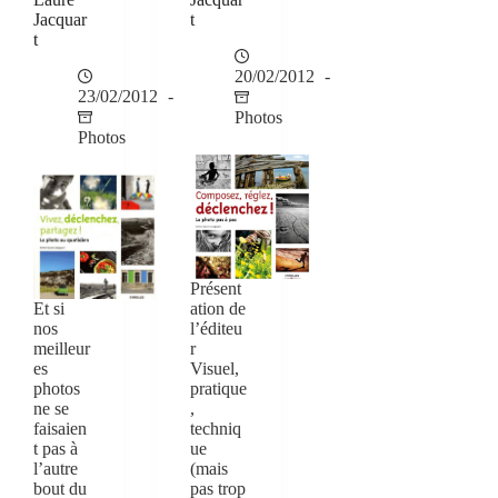
Jacquar
t
t
20/02/2012
23/02/2012
Photos
Photos
Présent
Et si
ation de
nos
l’éditeu
meilleur
r
es
Visuel,
photos
pratique
ne se
,
faisaien
techniq
t pas à
ue
l’autre
(mais
bout du
pas trop